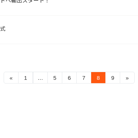
ンドへ輸出スタート！
与式
«
1
…
5
6
7
8
9
»