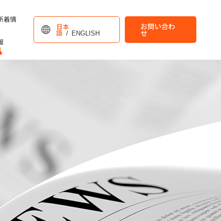
新着情
お問い合わ
日本
語
/
ENGLISH
せ
報